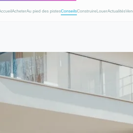
Accueil
Acheter
Au pied des pistes
Conseils
Construire
Louer
Actualités
Ven