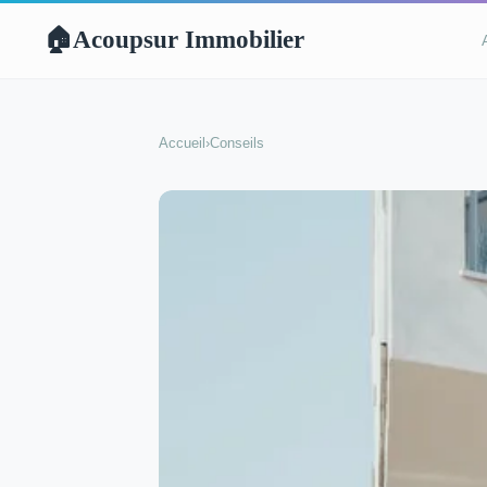
Acoupsur Immobilier
🏠
Accueil
›
Conseils