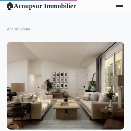
Acoupsur Immobilier
🏠
Accueil
›
Louer